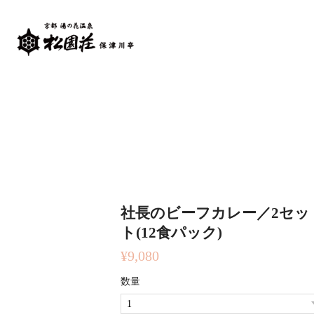
社長のビーフカレー／2セッ
ト(12食パック)
¥9,080
数量