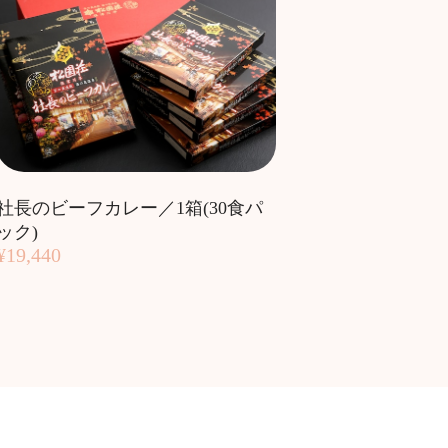
社長のビーフカレー／1箱(30食パ
ック)
¥19,440