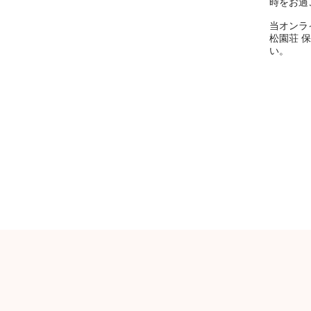
時をお過
当オンラ
松園荘 
い。